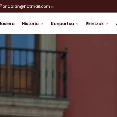
ondalan@hotmail.com
abigazio nagusia
Hasiera
Historia
Konpartsa
Ekintzak