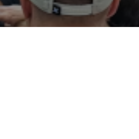
n.
 urte
aia