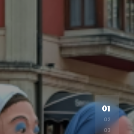
01
02
03