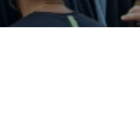
AURKEZPENA
Ondalan Erraldoien Konpartsa 1996an sortu ze
Konpartsaren inguruan lan egin dutenei esker,
guzti hauetan Konpartsa bai Deustuan bai Bizk
osoan ezaguna bihurtu da.