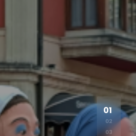
01
02
03