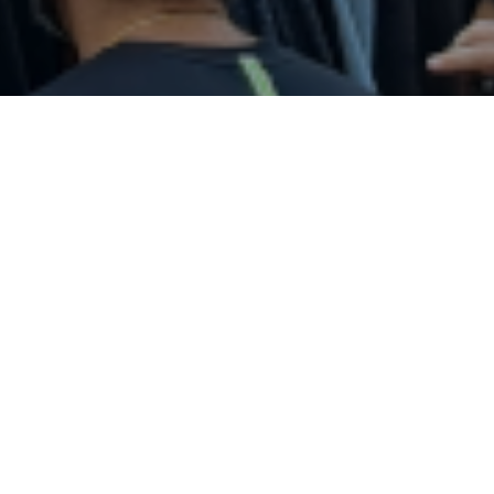
AURKEZPENA
Ondalan Erraldoien Konpartsa 1996an sortu ze
Konpartsaren inguruan lan egin dutenei esker,
guzti hauetan Konpartsa bai Deustuan bai Bizk
osoan ezaguna bihurtu da.