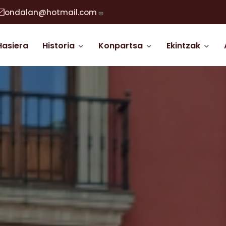
ondalan@hotmail.com
abigazio nagusia
Hasiera
Historia
Konpartsa
Ekintzak