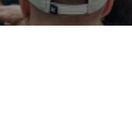
n.
 urte
aia