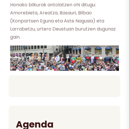
Honako bilkurak antolatzen ohi ditugu:
Amorebieta, Areatza, Basauri, Bilbao
(Konpartsen Eguna eta Aste Nagusia) eta
Larrabetzu, urtero Deustuan burutzen dugunaz
gain.
Agenda