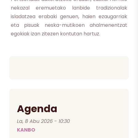
nekazal eremuetako lanbide tradizionalak
isladatzea erabaki genuen, haien ezaugarriak
eta pisuak neska-mutikoen ahalmenentzat
egokiak izan zitezen kontutan hartuz.
Agenda
La, 8 Abu 2026 - 10:30
KANBO