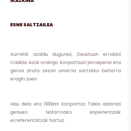
IKAZKINA
ESNE SALTZAILEA
Aurretik azaldu dugunez, Deustuan erraldoi
tradizio ezak oraingo konpartsari jarraipena eta
geroa ziruta zezan oinarria sartzeko beharra
eragin zuen.
Hau dela eta 1999an Konpartza Txikia abiarazi
genuen Nafarroako esperientziak
erreferentzitzak hartuz.