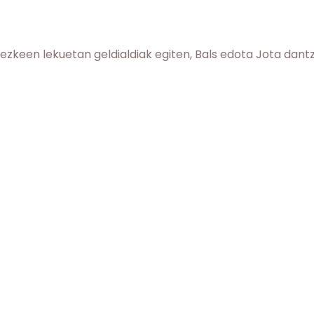
itezkeen lekuetan geldialdiak egiten, Bals edota Jota dant