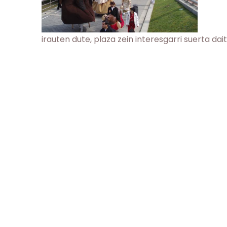
irauten dute, plaza zein interesgarri suerta da