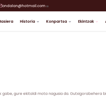
ondalan@hotmail.com
abigazio nagusia
Hasiera
Historia
Konpartsa
Ekintzak
 gabe, gure ekitaldi mota nagusia da. Gutxigorabehera b