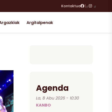
Facebook
Instagram
Kontaktua
Argazkiak
Argitalpenak
Agenda
La, 8 Abu 2026 - 10:30
KANBO