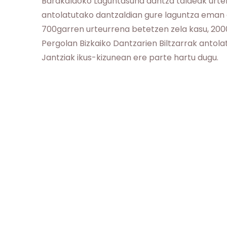
Barakaldoko Laguntasuna dantza taldeak urte
antolatutako dantzaldian gure laguntza eman 
700garren urteurrena betetzen zela kasu, 2000
Pergolan Bizkaiko Dantzarien Biltzarrak antola
Jantziak ikus-kizunean ere parte hartu dugu.