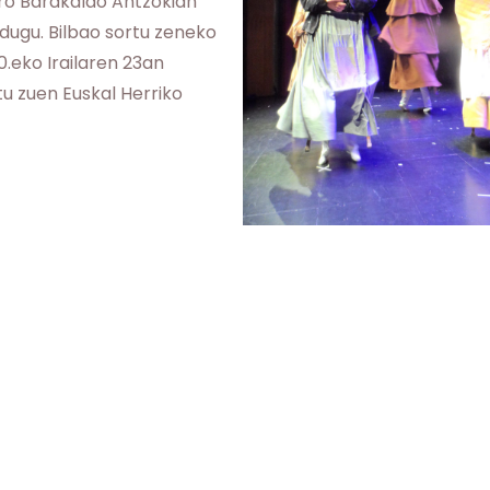
ro Barakaldo Antzokian
dugu. Bilbao sortu zeneko
.eko Irailaren 23an
tu zuen Euskal Herriko