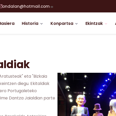
ondalan@hotmail.com
abigazio nagusia
Hasiera
Historia
Konpartsa
Ekintzak
aldiak
Aratusteak" eta "Bizkaia
keintzen diegu. Ekitaldiak
tero Portugaleteko
Ume Dantza Jaialdian parte