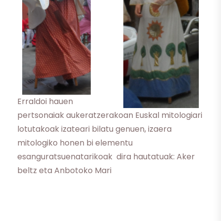
Erraldoi hauen
pertsonaiak aukeratzerakoan Euskal mitologiari
lotutakoak izateari bilatu genuen, izaera
mitologiko honen bi elementu
esanguratsuenatarikoak dira hautatuak: Aker
beltz eta Anbotoko Mari