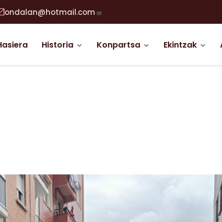
ondalan@hotmail.com
abigazio nagusia
Hasiera
Historia
Konpartsa
Ekintzak