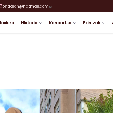
ondalan@hotmail.com
abigazio nagusia
Hasiera
Historia
Konpartsa
Ekintzak