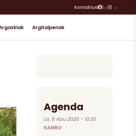
Facebook
Instagram
Kontaktua
Argazkiak
Argitalpenak
Agenda
La, 8 Abu 2026 - 10:30
KANBO