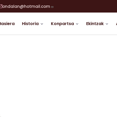
ondalan@hotmail.com
abigazio nagusia
Hasiera
Historia
Konpartsa
Ekintzak