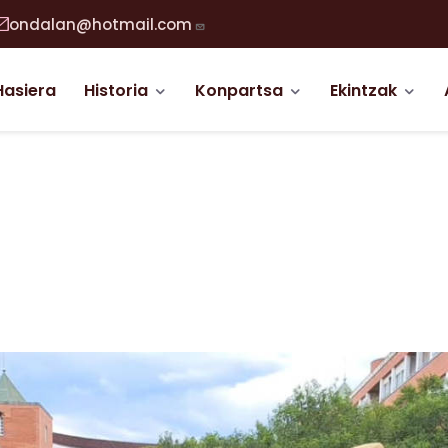
ondalan@hotmail.com
abigazio nagusia
Hasiera
Historia
Konpartsa
Ekintzak