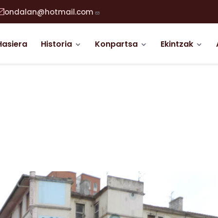
ondalan@hotmail.com
abigazio nagusia
Hasiera
Historia
Konpartsa
Ekintzak