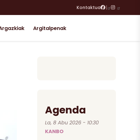
Facebook
Instagram
Kontaktua
Argazkiak
Argitalpenak
Agenda
La, 8 Abu 2026 - 10:30
KANBO